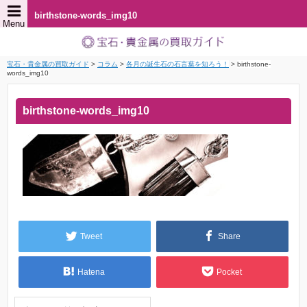
birthstone-words_img10
Menu
宝石・貴金属の買取ガイド
>
コラム
>
各月の誕生石の石言葉を知ろう！
>
birthstone-
words_img10
birthstone-words_img10
Tweet
Share
Hatena
Pocket