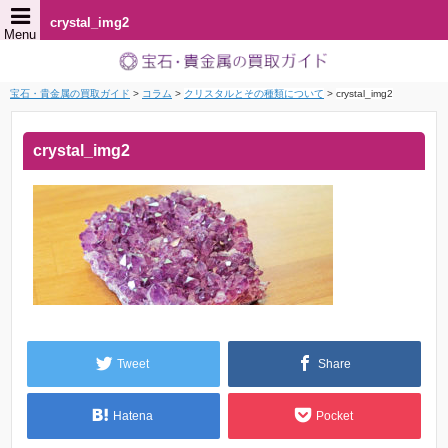
crystal_img2
Menu
宝石・貴金属の買取ガイド
>
コラム
>
クリスタルとその種類について
>
crystal_img2
crystal_img2
Tweet
Share
Hatena
Pocket