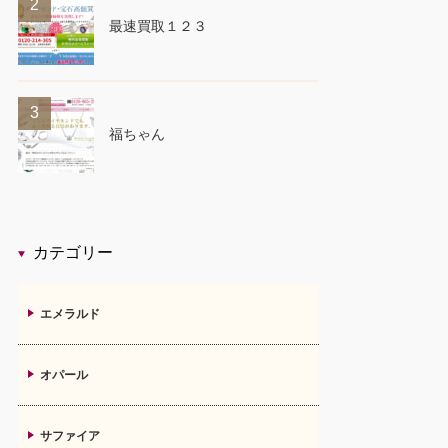
2
最速買取１２３
3
福ちゃん
カテゴリー
エメラルド
オパール
サファイア