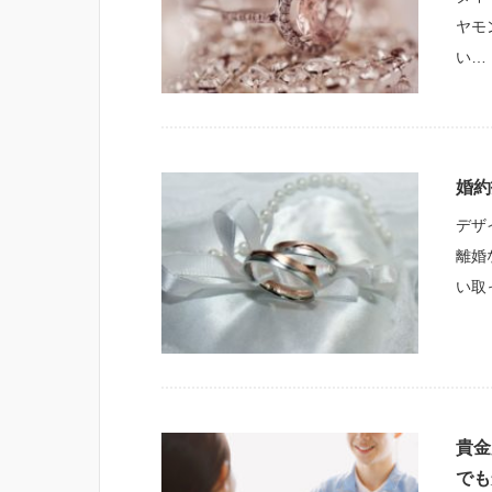
ヤモ
い…
婚約
デザ
離婚
い取
貴金
でも