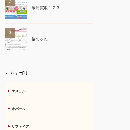
2
最速買取１２３
3
福ちゃん
カテゴリー
エメラルド
オパール
サファイア