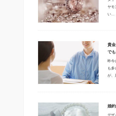
ヤモ
い…
貴金
でも
昨今
も多
が、
婚約
デザ