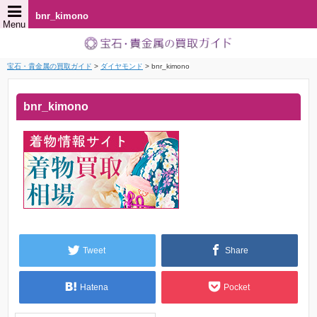
bnr_kimono
Menu
宝石・貴金属の買取ガイド
>
ダイヤモンド
>
bnr_kimono
bnr_kimono
Tweet
Share
Hatena
Pocket