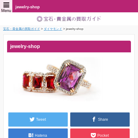
jewelry-shop
Menu
宝石・貴金属の買取ガイド
>
ダイヤモンド
>
jewelry-shop
jewelry-shop
Tweet
Share
Hatena
Pocket