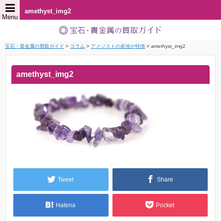
amethyst_img2
Menu
宝石・貴金属の買取ガイド
>
コラム
>
アメジストの産地や特徴
>
amethyst_img2
amethyst_img2
Tweet
Share
Hatena
Pocket